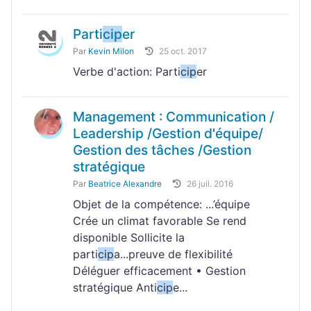
Parti
cip
er
Par
Kevin Milon
25 oct. 2017
Verbe d'action: Parti
cip
er
Management : Communication /
Leadership /Gestion d'équipe/
Gestion des tâches /Gestion
stratégique
Par
Beatrice Alexandre
26 juil. 2016
Objet de la compétence: ...’équipe
Crée un climat favorable Se rend
disponible Sollicite la
parti
cip
a...preuve de flexibilité
Déléguer efficacement • Gestion
stratégique Anti
cip
e...