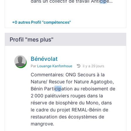
dans un collectif de travail Anti
cip
e...
+0 autres Profil "compétences"
Profil "mes plus"
Bénévolat
Par
Louange Kanfonhoue
il y a 29 jours
Commentaires: ONG Secours à la
Nature/ Rescue for Nature Agatogbo,
Bénin Parti
cip
ation au reboisement de
2 000 palétuviers rouges dans la
réserve de biosphère du Mono, dans
le cadre du projet REMAL‑Bénin de
restauration des écosystèmes de
mangrove.