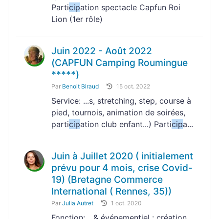
Parti
cip
ation spectacle Capfun Roi
Lion (1er rôle)
Juin 2022 - Août 2022
(CAPFUN Camping Roumingue
*****)
Par
Benoit Biraud
15 oct. 2022
Service: ...s, stretching, step, course à
pied, tournois, animation de soirées,
parti
cip
ation club enfant...) Parti
cip
a...
Juin à Juillet 2020 ( initialement
prévu pour 4 mois, crise Covid-
19) (Bretagne Commerce
International ( Rennes, 35))
Par
Julia Autret
1 oct. 2020
Fonction: ...& événementiel : création