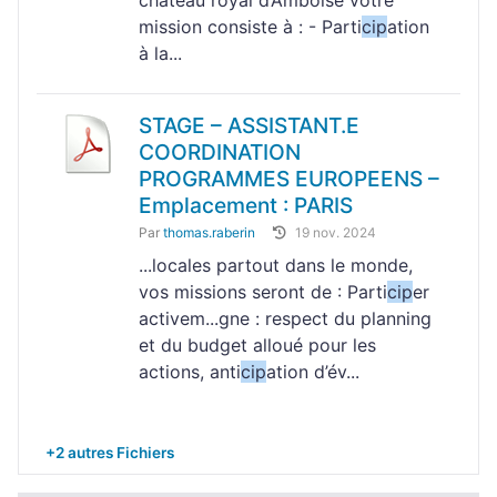
château royal d’Amboise votre
mission consiste à : - Parti
cip
ation
à la...
STAGE – ASSISTANT.E
COORDINATION
PROGRAMMES EUROPEENS –
Emplacement : PARIS
Par
thomas.raberin
19 nov. 2024
...locales partout dans le monde,
vos missions seront de : Parti
cip
er
activem...gne : respect du planning
et du budget alloué pour les
actions, anti
cip
ation d’év...
+2 autres Fichiers