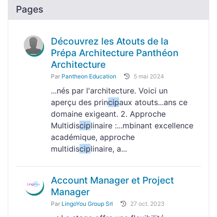
Pages
Découvrez les Atouts de la
Prépa Architecture Panthéon
Architecture
Par
Pantheon Education
5 mai 2024
...nés par l'architecture. Voici un
aperçu des prin
cip
aux atouts...ans ce
domaine exigeant. 2. Approche
Multidis
cip
linaire :...mbinant excellence
académique, approche
multidis
cip
linaire, a...
Account Manager et Project
Manager
Par
LingoYou Group Srl
27 oct. 2023