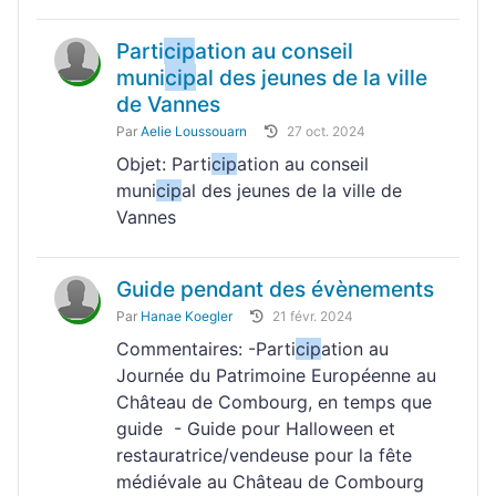
Parti
cip
ation au conseil
muni
cip
al des jeunes de la ville
de Vannes
Par
Aelie Loussouarn
27 oct. 2024
Objet: Parti
cip
ation au conseil
muni
cip
al des jeunes de la ville de
Vannes
Guide pendant des évènements
Par
Hanae Koegler
21 févr. 2024
Commentaires: -Parti
cip
ation au
Journée du Patrimoine Européenne au
Château de Combourg, en temps que
guide - Guide pour Halloween et
restauratrice/vendeuse pour la fête
médiévale au Château de Combourg