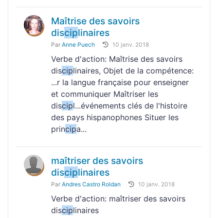
Maîtrise des savoirs
dis
cip
linaires
Par
Anne Puech
10 janv. 2018
Verbe d'action: Maîtrise des savoirs
dis
cip
linaires, Objet de la compétence:
...r la langue française pour enseigner
et communiquer Maîtriser les
dis
cip
l...événements clés de l'histoire
des pays hispanophones Situer les
prin
cip
a...
maîtriser des savoirs
dis
cip
linaires
Par
Andres Castro Roldan
10 janv. 2018
Verbe d'action: maîtriser des savoirs
dis
cip
linaires