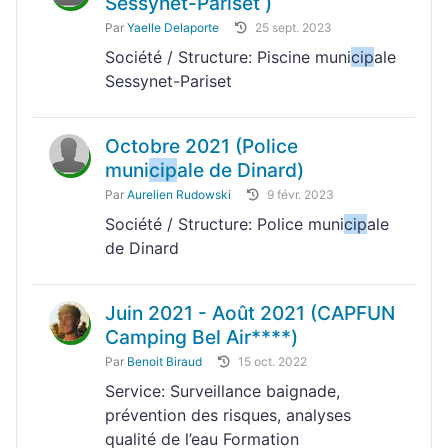
Sessynet-Pariset )
Par
Yaelle Delaporte
25 sept. 2023
Société / Structure: Piscine muni
cip
ale
Sessynet-Pariset
Octobre 2021 (Police
muni
cip
ale de Dinard)
Par
Aurelien Rudowski
9 févr. 2023
Société / Structure: Police muni
cip
ale
de Dinard
Juin 2021 - Août 2021 (CAPFUN
Camping Bel Air****)
Par
Benoit Biraud
15 oct. 2022
Service: Surveillance baignade,
prévention des risques, analyses
qualité de l’eau Formation