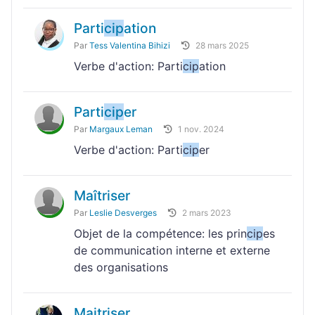
Parti
cip
ation
Par
Tess Valentina Bihizi
28 mars 2025
Verbe d'action: Parti
cip
ation
Parti
cip
er
Par
Margaux Leman
1 nov. 2024
Verbe d'action: Parti
cip
er
Maîtriser
Par
Leslie Desverges
2 mars 2023
Objet de la compétence: les prin
cip
es
de communication interne et externe
des organisations
Maitriser