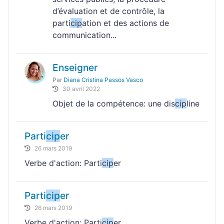
d’évaluation et de contrôle, la
parti
cip
ation et des actions de
communication...
Enseigner
Par
Diana Cristina Passos Vasco
30 avril 2022
Objet de la compétence: une dis
cip
line
Parti
cip
er
26 mars 2019
Verbe d'action: Parti
cip
er
Parti
cip
er
26 mars 2019
Verbe d'action: Parti
cip
er