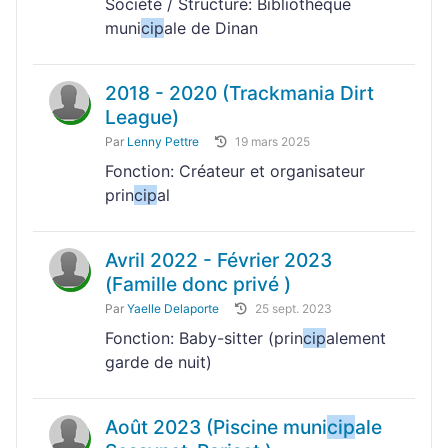
Société / Structure: Bibliothèque
muni
cip
ale de Dinan
2018 - 2020 (Trackmania Dirt
League)
Par
Lenny Pettre
19 mars 2025
Fonction: Créateur et organisateur
prin
cip
al
Avril 2022 - Février 2023
(Famille donc privé )
Par
Yaelle Delaporte
25 sept. 2023
Fonction: Baby-sitter (prin
cip
alement
garde de nuit)
Août 2023 (Piscine muni
cip
ale