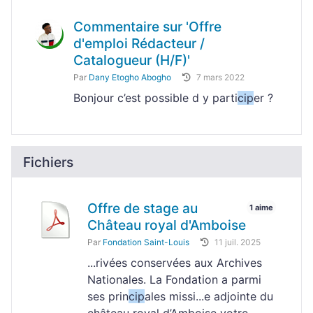
Commentaire sur 'Offre
d'emploi Rédacteur /
Catalogueur (H/F)'
Par
Dany Etogho Abogho
7 mars 2022
Bonjour c’est possible d y parti
cip
er ?
Fichiers
Offre de stage au
1 aime
Château royal d'Amboise
Par
Fondation Saint-Louis
11 juil. 2025
...rivées conservées aux Archives
Nationales. La Fondation a parmi
ses prin
cip
ales missi...e adjointe du