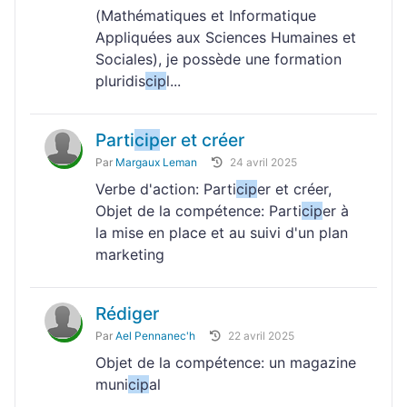
(Mathématiques et Informatique
Appliquées aux Sciences Humaines et
Sociales), je possède une formation
pluridis
cip
l...
Parti
cip
er et créer
Par
Margaux Leman
24 avril 2025
Verbe d'action: Parti
cip
er et créer,
Objet de la compétence: Parti
cip
er à
la mise en place et au suivi d'un plan
marketing
Rédiger
Par
Ael Pennanec'h
22 avril 2025
Objet de la compétence: un magazine
muni
cip
al