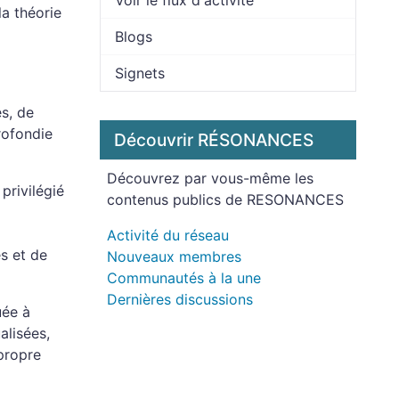
Voir le flux d'activité
a théorie
Blogs
Signets
es, de
rofondie
Découvrir RÉSONANCES
Découvrez par vous-même les
privilégié
contenus publics de RESONANCES
Activité du réseau
s et de
Nouveaux membres
Communautés à la une
Dernières discussions
uée à
alisées,
 propre