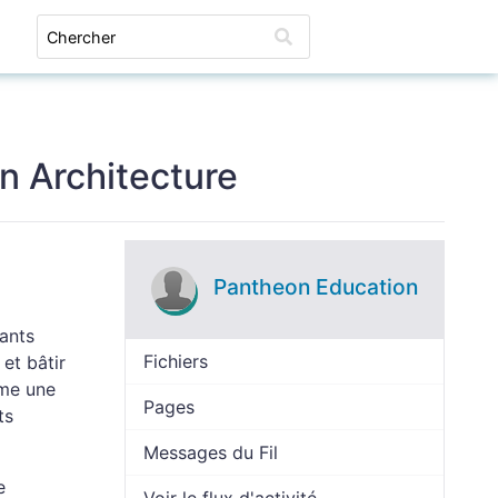
Connexion
n Architecture
Pantheon Education
rants
Fichiers
et bâtir
mme une
Pages
ts
Messages du Fil
e