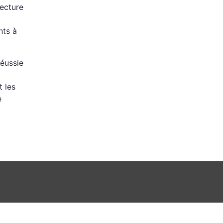
tecture
nts à
réussie
t les
e