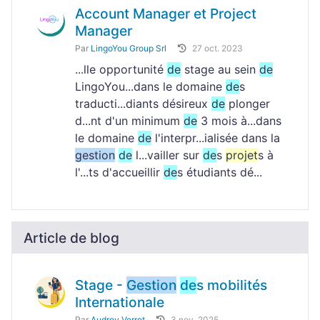
Account Manager et Project
Manager
Par
LingoYou Group Srl
27 oct. 2023
...lle opportunité
de
stage au sein
de
LingoYou...dans le domaine
de
s
traducti...diants désireux
de
plonger
d...nt d'un minimum
de
3 mois à...dans
le domaine
de
l'interpr...ialisée dans la
gestion
de
l...vailler sur
de
s
projet
s à
l'...ts d'accueillir
de
s étudiants dé...
Article de blog
Stage -
Gestion
de
s mobilités
Internationale
Par
Audrey Verret
3 nov. 2025