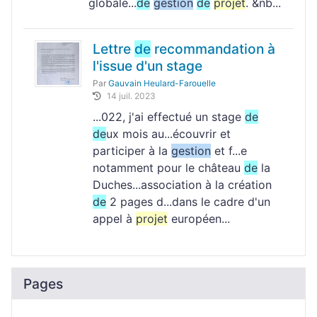
globale...
de
gestion
de
projet
. &nb...
Lettre
de
recommandation à
l'issue d'un stage
Par
Gauvain Heulard-Farouelle
14 juil. 2023
...022, j'ai effectué un stage
de
de
ux mois au...écouvrir et
participer à la
gestion
et f...e
notamment pour le château
de
la
Duches...association à la création
de
2 pages d...dans le cadre d'un
appel à
projet
européen...
Pages