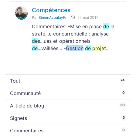
Compétences
Par
SimonAzoulayFr
24 mai 2017
Commentaires: -Mise en place
de
la
straté...e concurrentielle : analyse
de
s...ues et opérationnels
de
...vaillées… -
Gestion
de
projet
...
Tout
74
Communauté
0
Article de blog
30
Signets
3
Commentaires
0