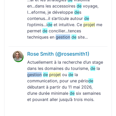
en...dans les accessoires
de
voyage,
l...eforme, je développe
de
s
contenus...il s’articule autour
de
l’optimis...i
de
et intuitive. Ce
projet
me
permet
de
concilier...tences
techniques en
gestion
de
site...
Rose Smith (@rosesmith1)
Actuellement à la recherche d’un stage
dans les domaines du tourisme,
de
la
gestion
de
projet
ou
de
la
communication, pour une pério
de
débutant à partir du 11 mai 2026,
d’une durée minimale
de
six semaines
et pouvant aller jusqu’à trois mois.