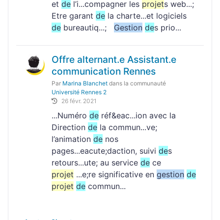
et
de
l’i...compagner les
projet
s web...;
Etre garant
de
la charte...et logiciels
de
bureautiq...;
Gestion
de
s prio...
Offre alternant.e Assistant.e
communication Rennes
Par
Marina Blanchet
dans la communauté
Université Rennes 2
26 févr. 2021
...Numéro
de
réf&eac...ion avec la
Direction
de
la commun...ve;
l’animation
de
nos
pages...eacute;daction, suivi
de
s
retours...ute; au service
de
ce
projet
...e;re significative en
gestion
de
projet
de
commun...