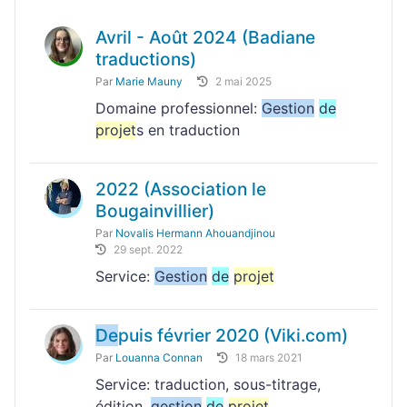
Avril - Août 2024 (Badiane
traductions)
Par
Marie Mauny
2 mai 2025
Domaine professionnel:
Gestion
de
projet
s en traduction
2022 (Association le
Bougainvillier)
Par
Novalis Hermann Ahouandjinou
29 sept. 2022
Service:
Gestion
de
projet
De
puis février 2020 (Viki.com)
Par
Louanna Connan
18 mars 2021
Service: traduction, sous-titrage,
édition,
gestion
de
projet