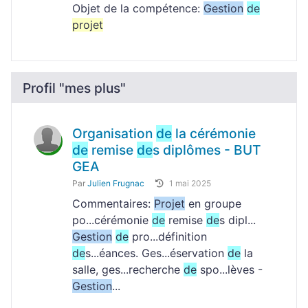
Objet de la compétence:
Gestion
de
projet
Profil "mes plus"
Organisation
de
la cérémonie
de
remise
de
s diplômes - BUT
GEA
Par
Julien Frugnac
1 mai 2025
Commentaires:
Projet
en groupe
po...cérémonie
de
remise
de
s dipl...
Gestion
de
pro...définition
de
s...éances. Ges...éservation
de
la
salle, ges...recherche
de
spo...lèves -
Gestion
...