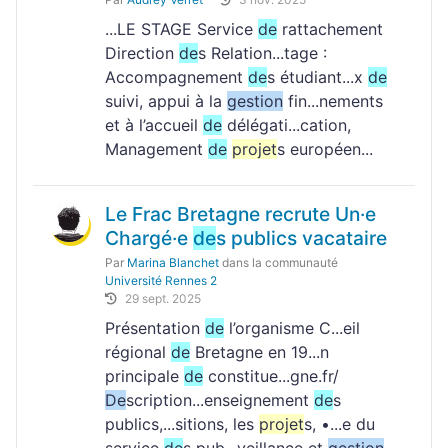
...LE STAGE Service
de
rattachement
Direction
de
s Relation...tage :
Accompagnement
de
s étudiant...x
de
suivi, appui à la
gestion
fin...nements
et à l’accueil
de
délégati...cation,
Management
de
projet
s européen...
Le Frac Bretagne recrute Un·e
Chargé·e
de
s publics vacataire
Par
Marina Blanchet
dans la communauté
Université Rennes 2
29 sept. 2025
Présentation
de
l’organisme C...eil
régional
de
Bretagne en 19...n
principale
de
constitue...gne.fr/
De
scription...enseignement
de
s
publics,...sitions, les
projet
s, •...e du