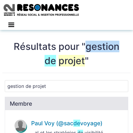
Connexion
Résultats pour "
gestion
de
projet
"
Membre
Paul Voy (@sac
de
voyage)
...al et les stratégies
de
visibilité