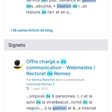
service
de
s pub...veillance et
gestion
de
s...sécurité, •
Gestion
de
l...en
histoire
de
l’art et en a...
+28 autres Article de blog
Signets
Offre chargé.e
de
communication - Webmestre /
Rectorat
de
Rennes
Par
Marina Blanchet
dans la communauté
Université Rennes 2
1 sept. 2021
...omposé
de
8 personnes. I...t et le
suivi
de
la strat&eacut...torité
de
la
respon..., à la
gestion
et &...e internet