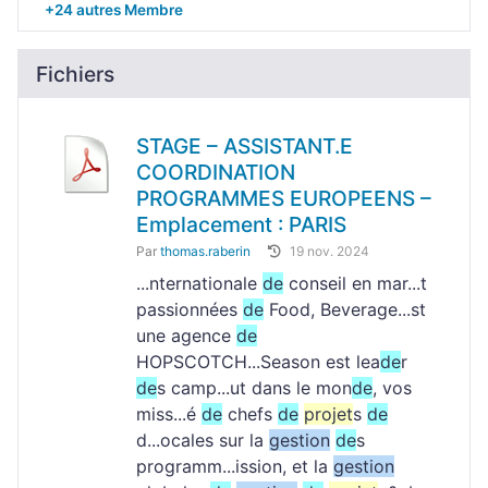
+24 autres Membre
Fichiers
STAGE – ASSISTANT.E
COORDINATION
PROGRAMMES EUROPEENS –
Emplacement : PARIS
Par
thomas.raberin
19 nov. 2024
...nternationale
de
conseil en mar...t
passionnées
de
Food, Beverage...st
une agence
de
HOPSCOTCH...Season est lea
de
r
de
s camp...ut dans le mon
de
, vos
miss...é
de
chefs
de
projet
s
de
d...ocales sur la
gestion
de
s
programm...ission, et la
gestion