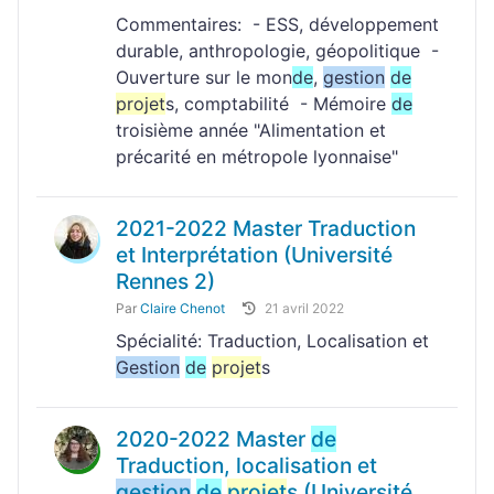
Commentaires: - ESS, développement
durable, anthropologie, géopolitique -
Ouverture sur le mon
de
,
gestion
de
projet
s, comptabilité - Mémoire
de
troisième année "Alimentation et
précarité en métropole lyonnaise"
2021-2022 Master Traduction
et Interprétation (Université
Rennes 2)
Par
Claire Chenot
21 avril 2022
Spécialité: Traduction, Localisation et
Gestion
de
projet
s
2020-2022 Master
de
Traduction, localisation et
gestion
de
projet
s (Université