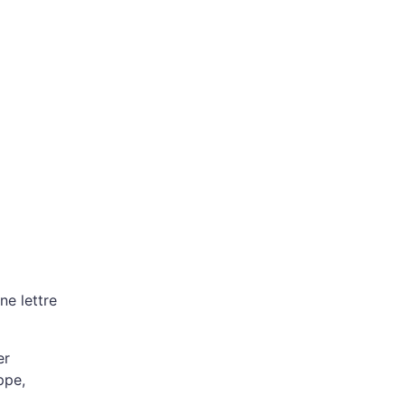
ne lettre
er
ppe,