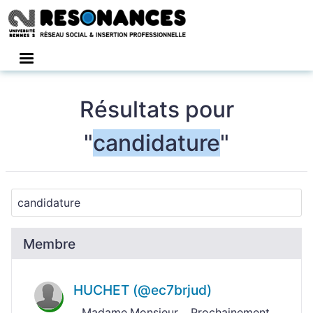
Connexion
Résultats pour
"
candidature
"
Membre
HUCHET (@ec7brjud)
...Madame,Monsieur, Prochainement