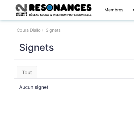
Membres
Coura Diallo
Signets
Signets
Tout
Aucun signet