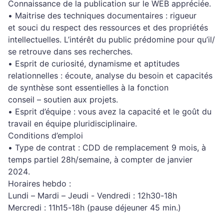
C
onnaissance de la publication sur le WEB appréciée.
•
Maitrise des techniques documentaires
: rigueur
et
souci du
respect des ressources et des propriétés
intellectuelles. L’intérêt du public prédomine pour qu’il/
se retrouve dans ses recherches.
•
Esprit de curiosité, dynamisme et aptitudes
relationnelles
:
écoute
, analyse du besoin
et
capacités
de synthèse
sont essentielles à la fonction
conseil
–
soutien aux projets.
•
Esprit d’équipe
:
vous avez la capacité et le goût du
travail en équipe pluridisciplinaire.
Conditions d’emploi
•
Type de contrat
:
CD
D de remplacement
9 mois,
à
temps
partiel
2
8
h/semaine
,
à compter
de janvier
2024
.
Horaires hebdo
:
Lundi
–
Mardi
–
Jeudi
-
Vendredi :
12h30
-
18h
Mercredi :
11h15
-
18h (
pause déjeuner
45 min.
)