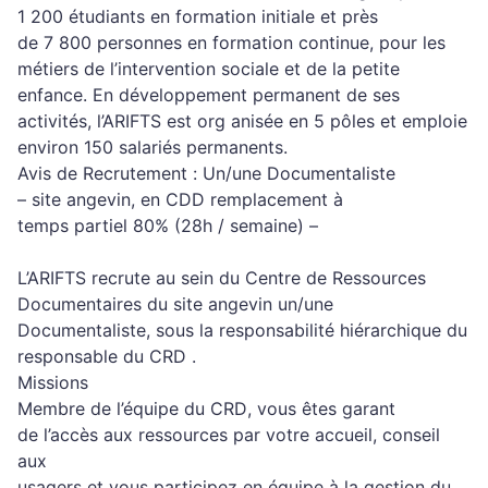
1 200 étudiants en formation initiale et près
de 7 800 personnes en formation continue, pour les
métiers de l’intervention sociale et de la petite
enfance. En développement permanent de ses
activités, l’ARIFTS est org
anisée en 5 pôles et emploie
environ 150 salariés permanents.
Avis de Recrutement
:
Un/une
D
ocumentaliste
–
site
angevin
, en CD
D remplacement
à
temps
p
artiel
8
0
% (
28
h
/ semaine)
–
L’ARIFTS recrute au sein du
Centre de Ressources
Documentaires
du
site
angevin
un/une
D
ocumentaliste
, sous la responsabilité hiérarchique
du
responsable du CRD
.
Missions
Membre de l’équipe
du CRD
, vous êtes garant
de
l’accès aux ressources
par votre accueil, conseil
aux
usagers et vous participez en équipe à la gestion
du