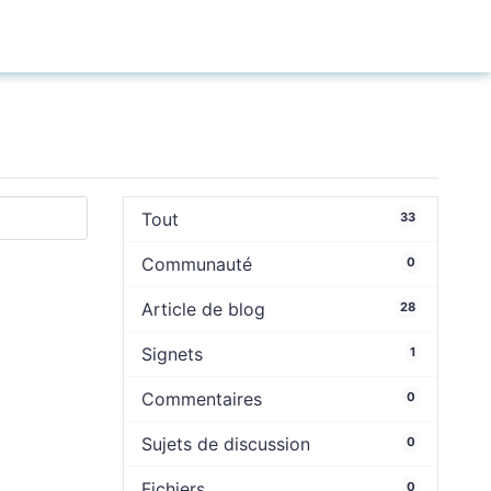
Connexion
Tout
33
Communauté
0
Article de blog
28
Signets
1
Commentaires
0
Sujets de discussion
0
Fichiers
0