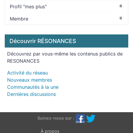
Profil "mes plus"
0
Membre
0
Découvrir RÉSONANCES
Découvrez par vous-même les contenus publics de
RESONANCES
Activité du réseau
Nouveaux membres
Communautés à la une
Dernières discussions
Suivez-nous sur :
À propos