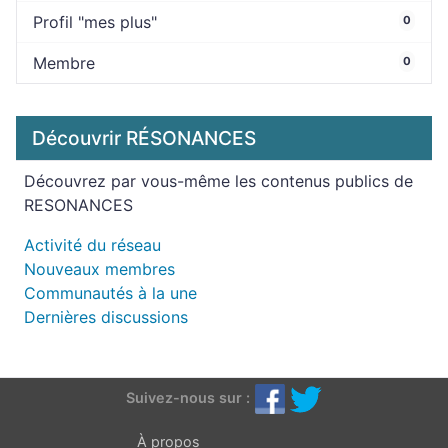
Profil "mes plus"
0
Membre
0
Découvrir RÉSONANCES
Découvrez par vous-même les contenus publics de
RESONANCES
Activité du réseau
Nouveaux membres
Communautés à la une
Dernières discussions
Suivez-nous sur :
À propos