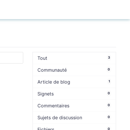
Connexion
Tout
3
Communauté
0
Article de blog
1
Signets
0
Commentaires
0
Sujets de discussion
0
Fichiers
0