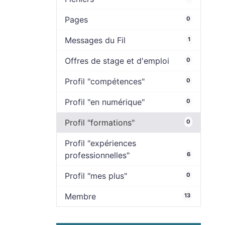
Pages
0
Messages du Fil
1
Offres de stage et d'emploi
0
Profil "compétences"
0
Profil "en numérique"
0
Profil "formations"
0
Profil "expériences
professionnelles"
6
Profil "mes plus"
0
Membre
13