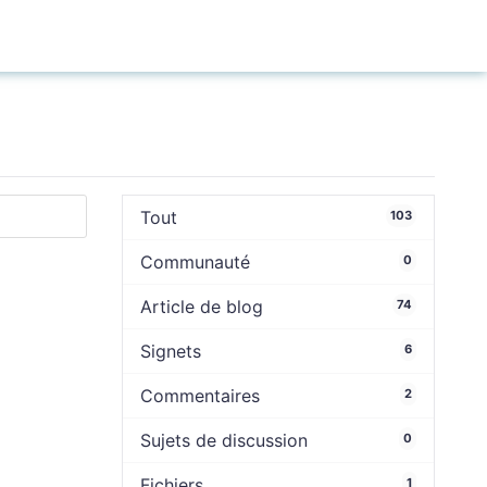
Connexion
Tout
103
Communauté
0
Article de blog
74
Signets
6
Commentaires
2
Sujets de discussion
0
Fichiers
1