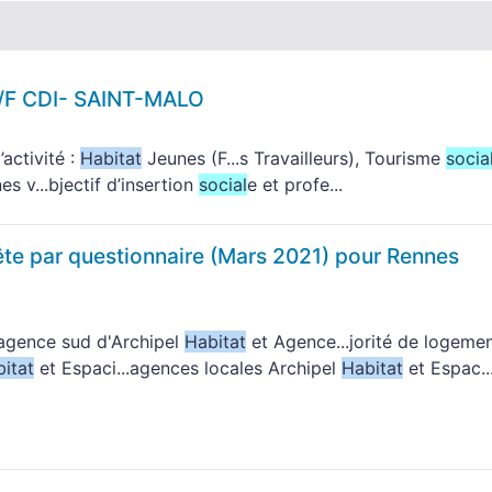
/F CDI- SAINT-MALO
’activité :
Habitat
Jeunes (F...s Travailleurs), Tourisme
socia
s v...bjectif d’insertion
social
e et profe...
ête par questionnaire (Mars 2021) pour Rennes
.agence sud d'Archipel
Habitat
et Agence...jorité de logeme
itat
et Espaci...agences locales Archipel
Habitat
et Espac..