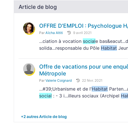
Article de blog
OFFRE D'EMPLOI : Psychologue H
Par
Aïcha Altiti
9 avril 2021
...ciation à vocation
social
e bas&eacut...d
solida...responsable du Pôle
Habitat
Jeune
Offre de vacations pour une enqu
Métropole
Par
Valerie Coignard
22 févr. 2021
...#39;Urbanisme et de l'
Habitat
Parten..
social
: - 3 i...illeurs sociaux (Archipel
Hab
+2 autres Article de blog