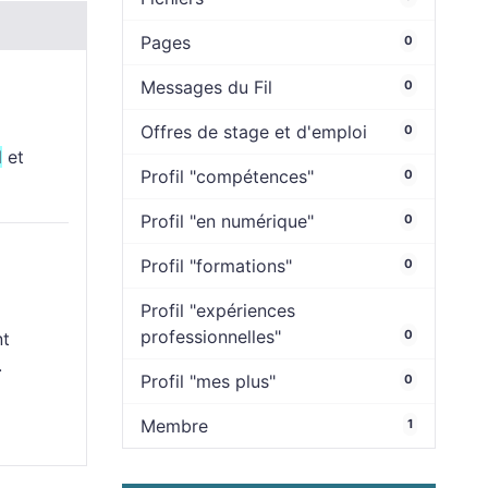
Pages
0
Messages du Fil
0
Offres de stage et d'emploi
0
l
et
Profil "compétences"
0
Profil "en numérique"
0
Profil "formations"
0
Profil "expériences
professionnelles"
0
nt
.
Profil "mes plus"
0
Membre
1