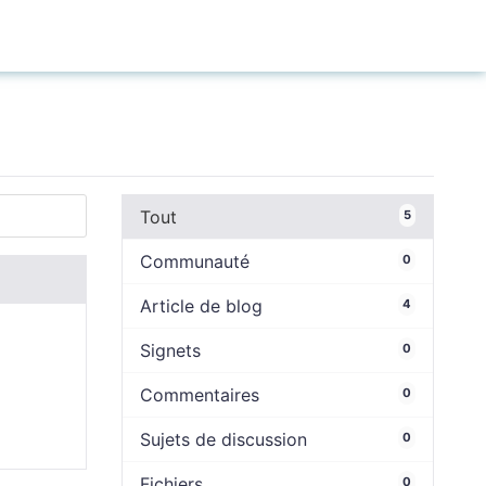
Connexion
Tout
5
Communauté
0
Article de blog
4
Signets
0
Commentaires
0
Sujets de discussion
0
Fichiers
0