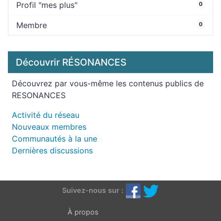
Profil "mes plus"
0
Membre
0
Découvrir RÉSONANCES
Découvrez par vous-même les contenus publics de
RESONANCES
Activité du réseau
Nouveaux membres
Communautés à la une
Dernières discussions
Suivez-nous sur :
À propos