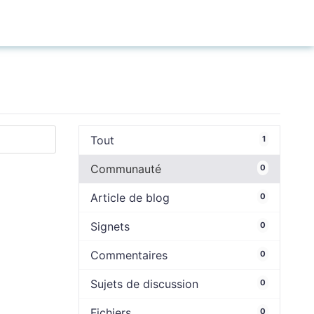
Connexion
Tout
1
Communauté
0
Article de blog
0
Signets
0
Commentaires
0
Sujets de discussion
0
Fichiers
0