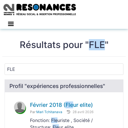
Connexion
Résultats pour "
FLE
"
Profil "expériences professionnelles"
Février 2018 (
Fle
ur elite)
Par
Mari Tchitanava
28 avril 2026
Fonction:
Fle
uriste , Société /
Structure:
Fle
ur elite