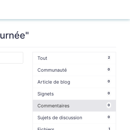
Connexion
ournée"
Tout
2
Communauté
0
Article de blog
0
Signets
0
Commentaires
0
Sujets de discussion
0
Fichiers
1