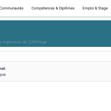
Communautés
Compétences & Diplômes
Emploi & Stage
es ingénieurs de CARthage
el:
que