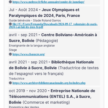
https://www.melesse.fr/fiche-annuaire/comite-de-jumelage/
Jul - Août 2024
Jeux Olympiques et
Paralympiques de 2024, Paris, France
Guide bénévole - Stade Roland Garros
file:///C:/Users/Fernanda/Downloads/2024-09-17_volontaire-de-paris-
2024-j-ai-fait-les-jeux-fr.pdf
avril - sep 2021
Centre Boliviano-Américain à
Sucre, Bolivie
Pédagogie
Enseignante de la langue anglaise
Stage
https://www.cbasucre.org/
avril 2021 - sep 2021
Bibliothèque Nationale
de Bolivie à Sucre, Bolivie
Traductrice de textes
de l'espagnol vers le français
Traductrice
https://www.archivoybibliotecanacionales.org.bo/index.php
oct 2019 - nov 2020
Entreprise Nationale de
Télécommunications (ENTEL) S.A., à Sucre,
Bolivie
Commerce et marketing
Promotrice des Ventes