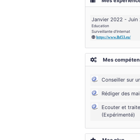
Mes expérience
Janvier 2022 - Juin
Education
Surveillante d'Internat
https://www.lhf53.eu/
Mes compéten
Conseiller sur 
Rédiger des mai
Ecouter et trait
(Expérimenté)