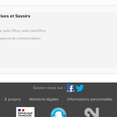
ises et Savoirs
, suite Office, suite LibreOffice
atiques et de communications
Suivez-nous sur :
À propos
Mentions légales
Informations personnelles