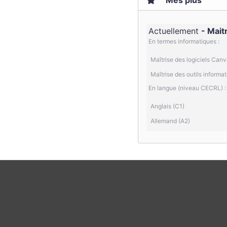
Mes plus
Actuellement
Maitr
En termes informatiques :
Maîtrise des logiciels Canva
Maîtrise des outils inform
En langue (niveau CECRL) :
Anglais (C1)
Allemand (A2)