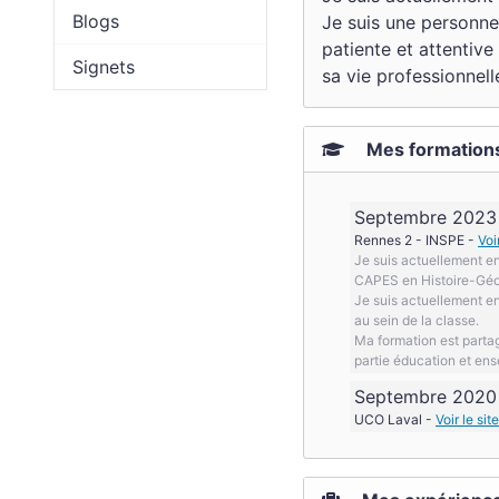
Blogs
Je suis une personne
patiente et attentive
Signets
sa vie professionnell
Mes formation
Septembre 2023 
Rennes 2 - INSPE -
Voi
Je suis actuellement e
CAPES en Histoire-Géo
Je suis actuellement en
au sein de la classe.
Ma formation est partag
partie éducation et en
Septembre 2020 
UCO Laval -
Voir le sit