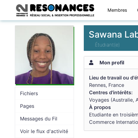
Membres
Sawana La
Étudiant(e)
Mon profil
Lieu de travail ou d'
Rennes, France
Centres d'intérêts:
Fichiers
Voyages (Australie, A
Pages
À propos
Etudiante en troisiè
Messages du Fil
Commerce Internatio
Voir le flux d'activité