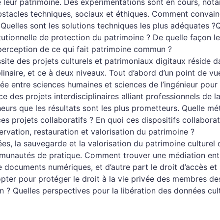
 leur patrimoine. Des expérimentations sont en cours, no
obstacles techniques, sociaux et éthiques. Comment convain
Quelles sont les solutions techniques les plus adéquates ?
tionnelle de protection du patrimoine ? De quelle façon l
a perception de ce qui fait patrimoine commun ?
ite des projets culturels et patrimoniaux digitaux réside d
linaire, et ce à deux niveaux. Tout d’abord d’un point de vu
oisée entre sciences humaines et sciences de l’ingénieur pour
e des projets interdisciplinaires alliant professionnels de l
heurs que les résultats sont les plus prometteurs. Quelle m
s projets collaboratifs ? En quoi ces dispositifs collaborat
rvation, restauration et valorisation du patrimoine ?
es, la sauvegarde et la valorisation du patrimoine culturel 
ommunautés de pratique. Comment trouver une médiation ent
 documents numériques, et d’autre part le droit d’accès et 
opter pour protéger le droit à la vie privée des membres de
n ? Quelles perspectives pour la libération des données cult