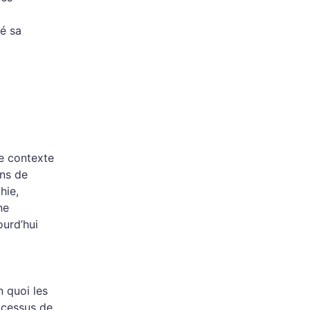
vé sa
ce contexte
ins de
hie,
ne
urd’hui
 quoi les
ocessus de