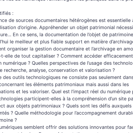
ifiés :
nce de sources documentaires hétérogènes est essentielle 
lisation d’origine. Appréhender un objet patrimonial nécess
lture… En ce sens, la documentation de l’objet de patrimoine
’hui le meilleur et plus fiable support en matière d’archivag
nt organiser la gestion documentaire et l’archivage en amo
-elle de tout capitaliser ? Comment accéder efficacement
 numérique ? Quelles perspectives de l’usage des technol
e recherche, analyse, conservation et valorisation ?
e des outils technologiques ne consiste pas seulement dans 
concernant les éléments patrimoniaux mais aussi dans les
ations et les valoriser. Quel est l’impact réel du numérique 
chnologies participent-elles à la compréhension d’un site p
ect aux objets patrimoniaux ? Quels sont les défis auxquels 
ontés ? Quelle méthodologie pour l’accompagnement durabl
imoine ?
umériques semblent offrir des solutions innovantes pour fac