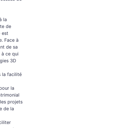
à la
ite de
 est
e. Face à
nt de sa
 à ce qui
ogies 3D
la facilité
pour la
atrimonial
les projets
e de la
iliter