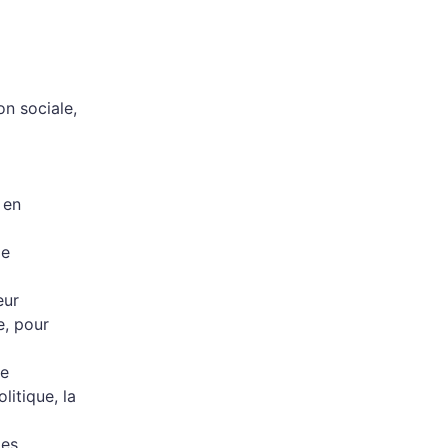
on sociale,
 en
ie
eur
e, pour
de
itique, la
des