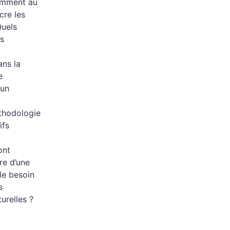
tamment au
cre les
Quels
es
ans la
e
 un
a
éthodologie
ifs
ont
re d’une
le besoin
s
urelles ?