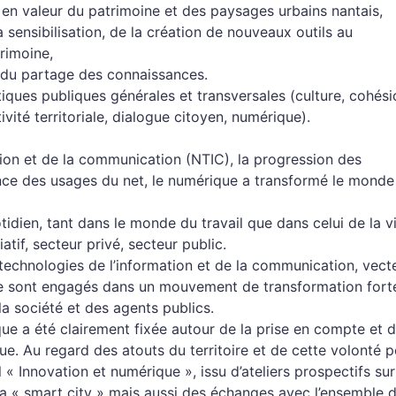
se en valeur du patrimoine et des paysages urbains nantais,
la sensibilisation, de la création de nouveaux outils au
rimoine,
t du partage des connaissances.
iques publiques générales et transversales (culture, cohési
vité territoriale, dialogue citoyen, numérique).
tion et de la communication (NTIC), la progression des
nce des usages du net, le numérique a transformé le monde
idien, tant dans le monde du travail que dans celui de la v
atif, secteur privé, secteur public.
 technologies de l’information et de la communication, vect
 se sont engagés dans un mouvement de transformation fort
a société et des agents publics.
ique a été clairement fixée autour de la prise en compte et 
 Au regard des atouts du territoire et de cette volonté pol
l « Innovation et numérique », issu d’ateliers prospectifs sur
r la « smart city » mais aussi des échanges avec l’ensemble 