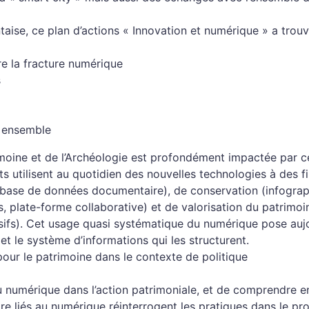
ntaise, ce plan d’actions « Innovation et numérique » a trou
tre la fracture numérique
s
e ensemble
imoine et de l’Archéologie est profondément impactée par 
s utilisent au quotidien des nouvelles technologies à des f
e (base de données documentaire), de conservation (infograp
s, plate-forme collaborative) et de valorisation du patrimoi
fs). Cet usage quasi systématique du numérique pose aujo
t le système d’informations qui les structurent.
our le patrimoine dans le contexte de politique
u numérique dans l’action patrimoniale, et de comprendre en
re liés au numérique réinterrogent les pratiques dans le pr