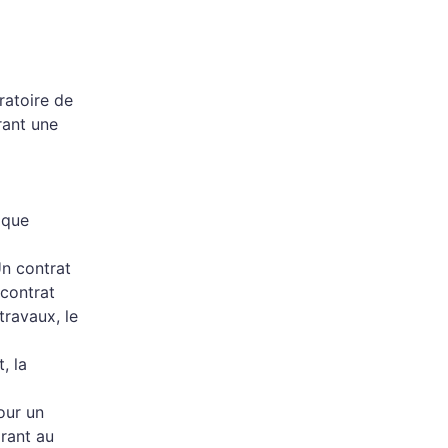
ratoire de
rant une
aque
n contrat
 contrat
travaux, le
, la
our un
orant au