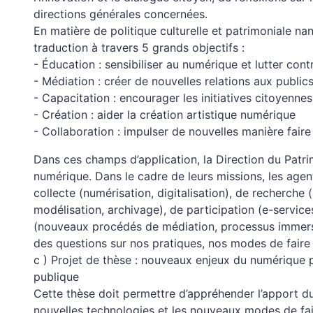
directions générales concernées.
En matière de politique culturelle et patrimoniale na
traduction à travers 5 grands objectifs :
- Éducation : sensibiliser au numérique et lutter con
- Médiation : créer de nouvelles relations aux public
- Capacitation : encourager les initiatives citoyennes
- Création : aider la création artistique numérique
- Collaboration : impulser de nouvelles manière fair
Dans ces champs d’application, la Direction du Patr
numérique. Dans le cadre de leurs missions, les agent
collecte (numérisation, digitalisation), de recherch
modélisation, archivage), de participation (e-service
(nouveaux procédés de médiation, processus immersi
des questions sur nos pratiques, nos modes de faire e
c ) Projet de thèse : nouveaux enjeux du numérique p
publique
Cette thèse doit permettre d’appréhender l’apport d
nouvelles technologies et les nouveaux modes de fai