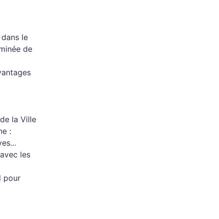
 dans le
rminée de
avantages
e la Ville
e :
es...
 avec les
l pour