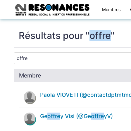
Membres
Résultats pour "
offre
"
Membre
Paola VIOVETI (@contactdptmtmo
Ge
offre
y Visi (@Ge
offre
yV)