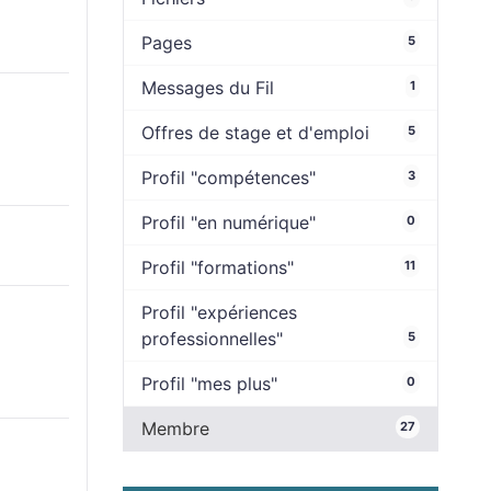
Pages
5
Messages du Fil
1
Offres de stage et d'emploi
5
Profil "compétences"
3
Profil "en numérique"
0
Profil "formations"
11
Profil "expériences
professionnelles"
5
Profil "mes plus"
0
Membre
27