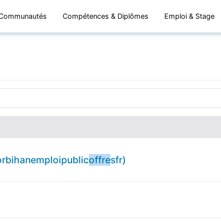
Communautés
Compétences & Diplômes
Emploi & Stage
rbihanemploipublic
offre
sfr)