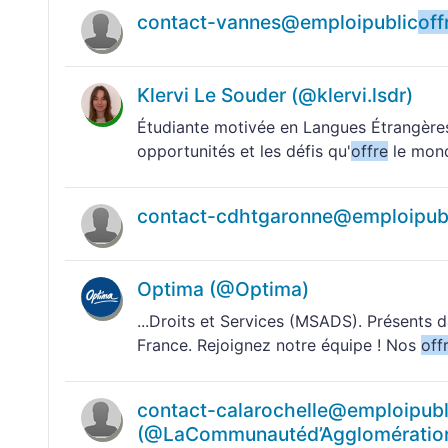
contact-vannes@emploipublic
off
Klervi Le Souder (@klervi.lsdr)
Étudiante motivée en Langues Étrangères
opportunités et les défis qu'
offre
le monde
contact-cdhtgaronne@emploipub
Optima (@Optima)
...Droits et Services (MSADS). Présents d
France. Rejoignez notre équipe ! Nos
off
contact-calarochelle@emploipubl
(@LaCommunautéd’Agglomération