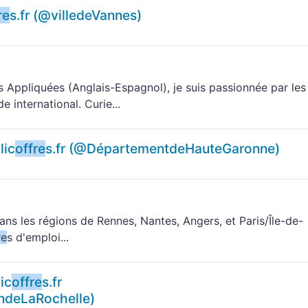
re
s.fr (@villedeVannes)
 Appliquées (Anglais-Espagnol), je suis passionnée par les
 international. Curie...
lic
offre
s.fr (@DépartementdeHauteGaronne)
ans les régions de Rennes, Nantes, Angers, et Paris/Île-de-
re
s d'emploi...
ic
offre
s.fr
deLaRochelle)